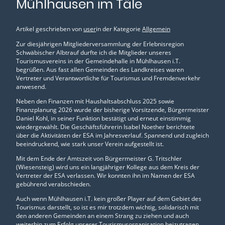
Mühlhausen im Täle
Artikel geschrieben von
user
in der Kategorie
Allgemein
Zur diesjährigen Mitgliederversammlung der Erlebnisregion
Schwäbischer Albtrauf durfte ich die Mitglieder unseres
Tourismusvereins in der Gemeindehalle in Mühlhausen i.T.
begrüßen. Aus fast allen Gemeinden des Landkreises waren
Vertreter und Verantwortliche für Tourismus und Fremdenverkehr
anwesend.
Neben den Finanzen mit Haushaltsabschluss 2025 sowie
Finanzplanung 2026 wurde der bisherige Vorsitzende, Bürgermeister
Daniel Kohl, in seiner Funktion bestätigt und erneut einstimmig
wiedergewählt. Die Geschäftsführerin Isabel Noether berichtete
über die Aktivitäten der ESA im Jahresverlauf. Spannend und zugleich
beeindruckend, wie stark unser Verein aufgestellt ist.
Mit dem Ende der Amtszeit von Bürgermeister G. Tritschler
(Wiesensteig) wird uns ein langjähriger Kollege aus dem Kreis der
Vertreter der ESA verlassen. Wir konnten ihn im Namen der ESA
gebührend verabschieden.
Auch wenn Mühlhausen i.T. kein großer Player auf dem Gebiet des
Tourismus darstellt, so ist es mir trotzdem wichtig, solidarisch mit
den anderen Gemeinden an einem Strang zu ziehen und auch
weiterhin zum Erfolg unserer Tourismusorganisation beizutragen.