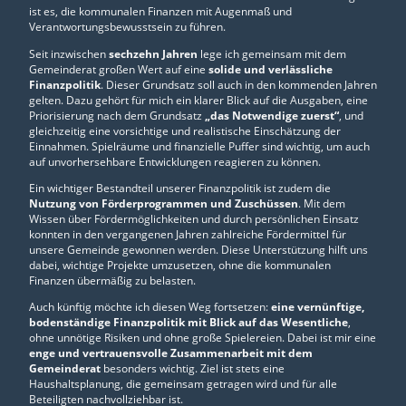
ist es, die kommunalen Finanzen mit Augenmaß und
Verantwortungsbewusstsein zu führen.
Seit inzwischen
sechzehn Jahren
lege ich gemeinsam mit dem
Gemeinderat großen Wert auf eine
solide und verlässliche
Finanzpolitik
. Dieser Grundsatz soll auch in den kommenden Jahren
gelten. Dazu gehört für mich ein klarer Blick auf die Ausgaben, eine
Priorisierung nach dem Grundsatz
„das Notwendige zuerst“
, und
gleichzeitig eine vorsichtige und realistische Einschätzung der
Einnahmen. Spielräume und finanzielle Puffer sind wichtig, um auch
auf unvorhersehbare Entwicklungen reagieren zu können.
Ein wichtiger Bestandteil unserer Finanzpolitik ist zudem die
Nutzung von Förderprogrammen und Zuschüssen
. Mit dem
Wissen über Fördermöglichkeiten und durch persönlichen Einsatz
konnten in den vergangenen Jahren zahlreiche Fördermittel für
unsere Gemeinde gewonnen werden. Diese Unterstützung hilft uns
dabei, wichtige Projekte umzusetzen, ohne die kommunalen
Finanzen übermäßig zu belasten.
Auch künftig möchte ich diesen Weg fortsetzen:
eine vernünftige,
bodenständige Finanzpolitik mit Blick auf das Wesentliche
,
ohne unnötige Risiken und ohne große Spielereien. Dabei ist mir eine
enge und vertrauensvolle Zusammenarbeit mit dem
Gemeinderat
besonders wichtig. Ziel ist stets eine
Haushaltsplanung, die gemeinsam getragen wird und für alle
Beteiligten nachvollziehbar ist.