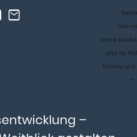
Starts
über m
meine Kandid
aktiv für M
sentwicklung –