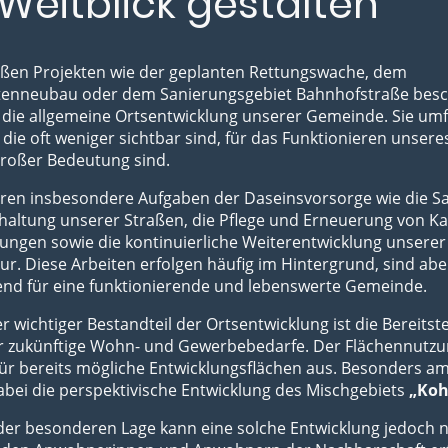
Weitblick gestalten
ßen Projekten wie der geplanten Rettungswache, dem
tenneubau oder dem Sanierungsgebiet Bahnhofstraße besch
die allgemeine Ortsentwicklung unserer Gemeinde. Sie umfa
 die oft weniger sichtbar sind, für das Funktionieren unsere
großer Bedeutung sind.
ren insbesondere Aufgaben der Daseinsvorsorge wie die S
altung unserer Straßen, die Pflege und Erneuerung von Ka
ungen sowie die kontinuierliche Weiterentwicklung unserer
tur. Diese Arbeiten erfolgen häufig im Hintergrund, sind abe
end für eine funktionierende und lebenswerte Gemeinde.
er wichtiger Bestandteil der Ortsentwicklung ist die Bereitst
ür zukünftige Wohn- und Gewerbebedarfe. Der Flächennutz
für bereits mögliche Entwicklungsflächen aus. Besonders a
dabei die perspektivische Entwicklung des Mischgebiets
„Koh
der besonderen Lage kann eine solche Entwicklung jedoch 