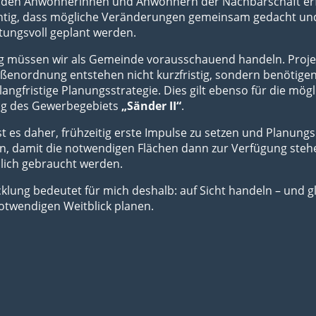
t den Anwohnerinnen und Anwohnern der Nachbarschaft erf
ichtig, dass mögliche Veränderungen gemeinsam gedacht un
tungsvoll geplant werden.
ig müssen wir als Gemeinde vorausschauend handeln. Proje
ßenordnung entstehen nicht kurzfristig, sondern benötigen
 langfristige Planungsstrategie. Dies gilt ebenso für die mög
ng des Gewerbegebiets
„Sänder II“
.
ist es daher, frühzeitig erste Impulse zu setzen und Planung
n, damit die notwendigen Flächen dann zur Verfügung steh
hlich gebraucht werden.
klung bedeutet für mich deshalb: auf Sicht handeln – und gl
otwendigen Weitblick planen.