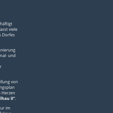
äftigt
sst viele
s Dorfes
anierung
nal- und
r
ellung von
ungsplan
m Herzen
lhau II“
.
nur im