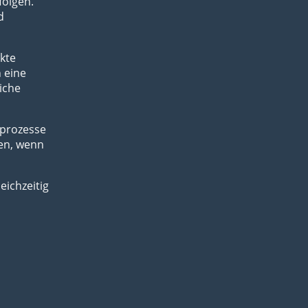
olgen.
d
kte
 eine
liche
sprozesse
en, wenn
eichzeitig