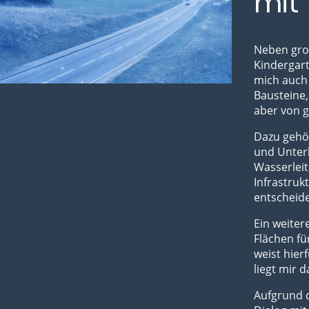
mit 
Neben gro
Kindergar
mich auch 
Bausteine,
aber von 
Dazu gehö
und Unterh
Wasserleit
Infrastruk
entscheid
Ein weiter
Flächen f
weist hier
liegt mir 
Aufgrund 