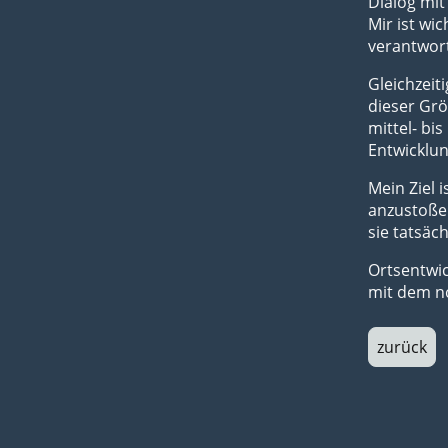
Dialog mi
Mir ist w
verantwor
Gleichzeit
dieser Grö
mittel- bis
Entwicklu
Mein Ziel 
anzustoße
sie tatsäc
Ortsentwic
mit dem n
zurück